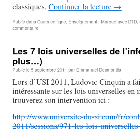
classiques.
Continuer la lecture
→
Publié dans
Cours en ligne
,
Enseignement
|
Marqué avec
DTD
,
commentaire
Les 7 lois universelles de l’in
plus…)
Publié le
5 septembre 2011
par
Emmanuel Desmontils
Lors d’USI 2011, Ludovic Cinquin a fai
intéressante sur les lois universelles en
trouverez son intervention ici :
http://www.universite-du-si.com/fr/conf
2011/sessions/971-les-lois-universelles