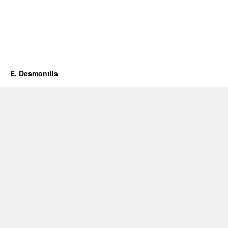
e
s
s
E. Desmontils