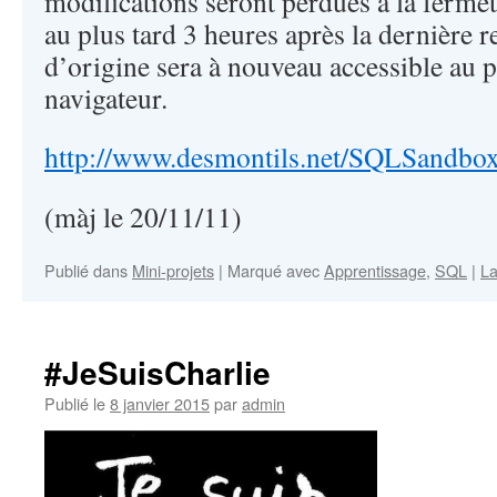
modifications seront perdues à la ferme
au plus tard 3 heures après la dernière r
d’origine sera à nouveau accessible au 
navigateur.
http://www.desmontils.net/SQLSandbo
(màj le 20/11/11)
Publié dans
Mini-projets
|
Marqué avec
Apprentissage
,
SQL
|
La
#JeSuisCharlie
Publié le
8 janvier 2015
par
admin