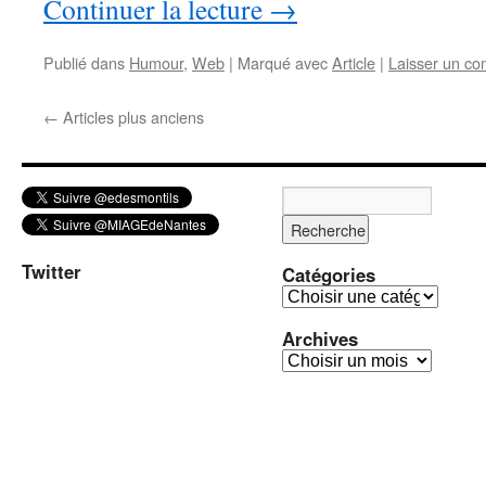
Continuer la lecture
→
Publié dans
Humour
,
Web
|
Marqué avec
Article
|
Laisser un c
←
Articles plus anciens
Twitter
Catégories
C
a
Archives
t
A
é
r
g
c
o
h
r
i
i
v
e